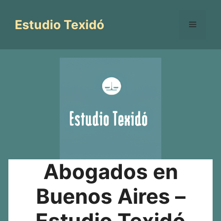
Saltar
al
Estudio Texidó
Menú
contenido
Abogados en
Buenos Aires –
Estudio Texidó