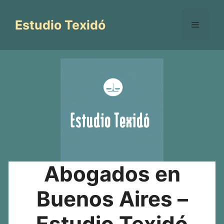
Saltar
al
Estudio Texidó
Menú
contenido
Abogados en
Buenos Aires –
Estudio Texidó