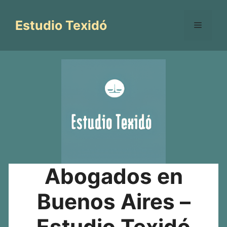
Saltar
al
Estudio Texidó
Menú
contenido
Abogados en
Buenos Aires –
Estudio Texidó