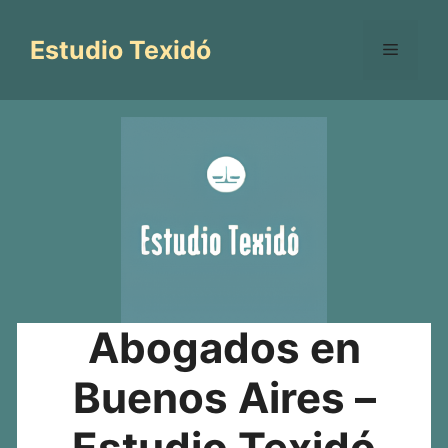
Saltar
al
Estudio Texidó
Menú
contenido
Abogados en
Buenos Aires –
Estudio Texidó