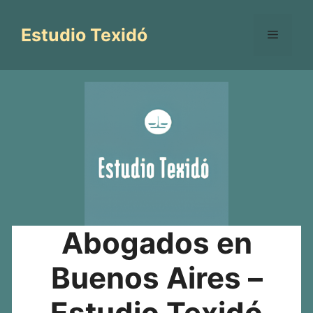
Saltar
al
Estudio Texidó
Menú
contenido
Abogados en
Buenos Aires –
Estudio Texidó