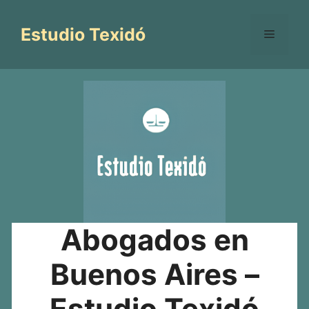
Saltar
al
Estudio Texidó
Menú
contenido
Abogados en
Buenos Aires –
Estudio Texidó