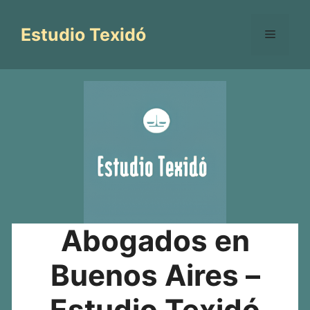
Saltar
al
Estudio Texidó
Menú
contenido
Abogados en
Buenos Aires –
Estudio Texidó