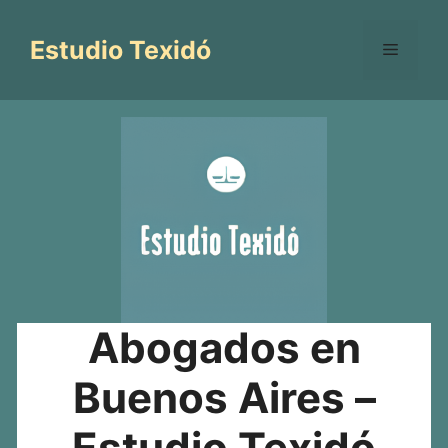
Saltar
al
Estudio Texidó
Menú
contenido
Abogados en
Buenos Aires –
Estudio Texidó