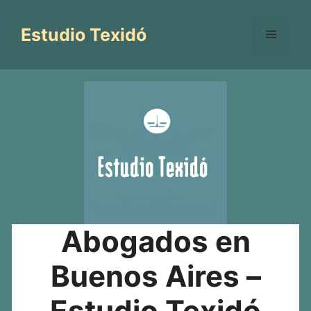
Saltar
al
Estudio Texidó
Menú
contenido
Abogados en
Buenos Aires –
Estudio Texidó