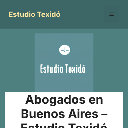
Saltar
al
Estudio Texidó
Menú
contenido
Abogados en
Buenos Aires –
Estudio Texidó