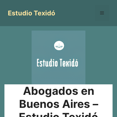
Saltar
al
Estudio Texidó
Menú
contenido
Abogados en
Buenos Aires –
Estudio Texidó