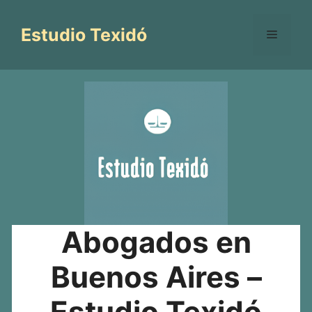
Saltar
al
Estudio Texidó
Menú
contenido
Abogados en
Buenos Aires –
Estudio Texidó