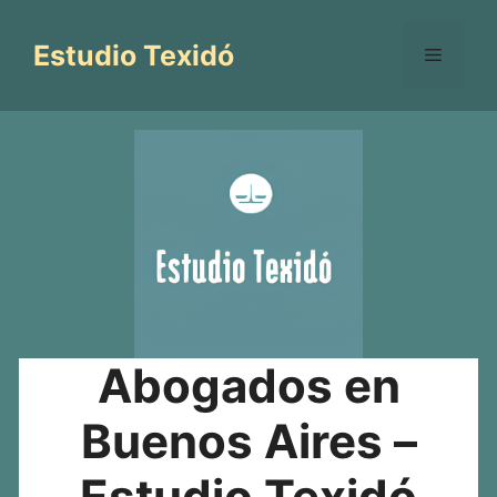
Saltar
al
Estudio Texidó
Menú
contenido
Abogados en
Buenos Aires –
Estudio Texidó