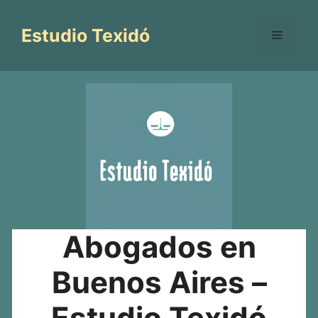
Saltar
al
Estudio Texidó
Menú
contenido
Abogados en
Buenos Aires –
Estudio Texidó