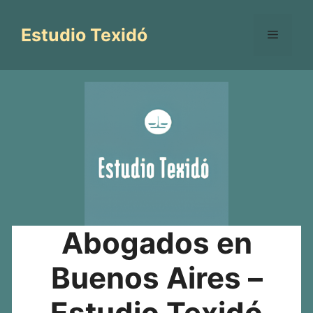
Saltar
al
Estudio Texidó
Menú
contenido
Abogados en
Buenos Aires –
Estudio Texidó