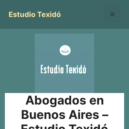
Saltar
al
Estudio Texidó
Menú
contenido
Abogados en
Buenos Aires –
Estudio Texidó