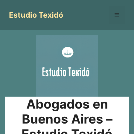
Saltar
al
Estudio Texidó
Menú
contenido
Abogados en
Buenos Aires –
Estudio Texidó