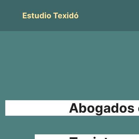
Saltar
al
Estudio Texidó
contenido
Abogados e