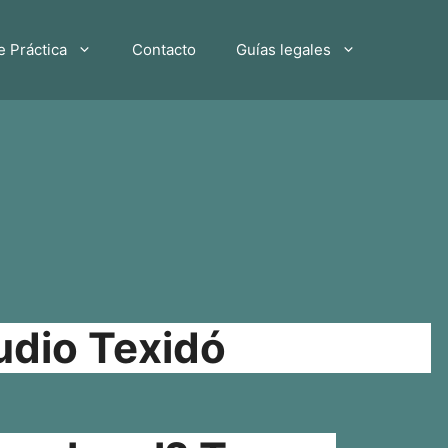
e Práctica
Contacto
Guías legales
udio Texidó