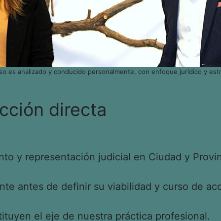
so es analizado y conducido personalmente, con enfoque jurídico y estr
cción directa
o y representación judicial en Ciudad y Provin
e antes de definir su viabilidad y curso de acc
tituyen el eje de nuestra práctica profesional.