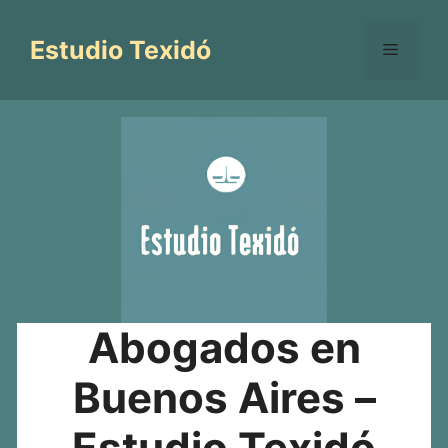
Saltar
al
Estudio Texidó
Menú
contenido
Abogados en
Buenos Aires –
Estudio Texidó