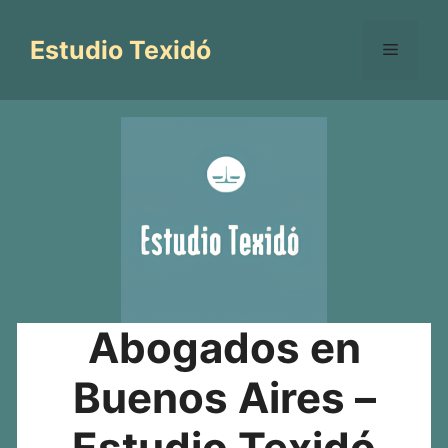
Saltar
al
Estudio Texidó
Menú
contenido
Abogados en
Buenos Aires –
Estudio Texidó