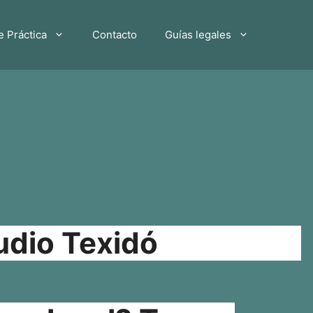
e Práctica
Contacto
Guías legales
udio Texidó