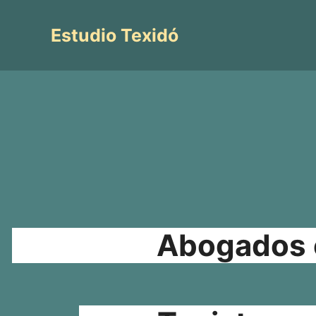
Saltar
al
Estudio Texidó
contenido
Abogados e