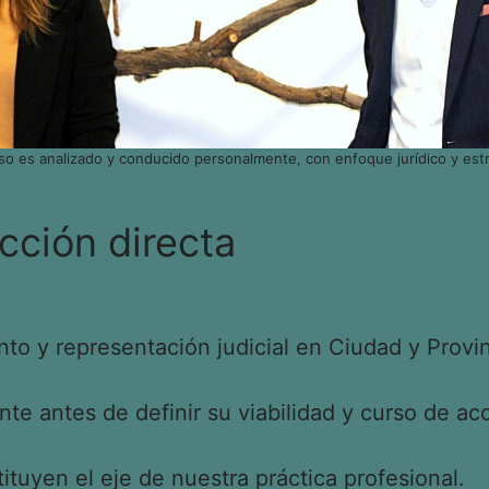
so es analizado y conducido personalmente, con enfoque jurídico y estr
cción directa
o y representación judicial en Ciudad y Provin
e antes de definir su viabilidad y curso de acc
tituyen el eje de nuestra práctica profesional.