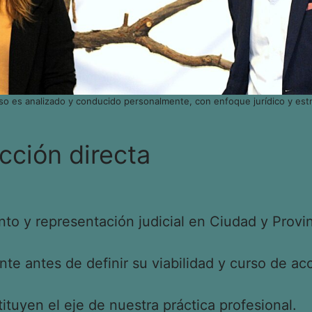
so es analizado y conducido personalmente, con enfoque jurídico y estr
cción directa
o y representación judicial en Ciudad y Provin
e antes de definir su viabilidad y curso de acc
tituyen el eje de nuestra práctica profesional.