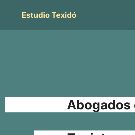
Saltar
al
Estudio Texidó
contenido
Abogados e