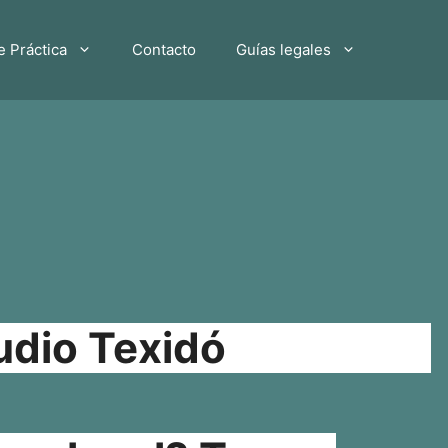
e Práctica
Contacto
Guías legales
udio Texidó