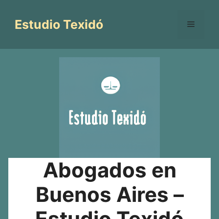
Saltar
al
Estudio Texidó
Menú
contenido
Abogados en
Buenos Aires –
Estudio Texidó