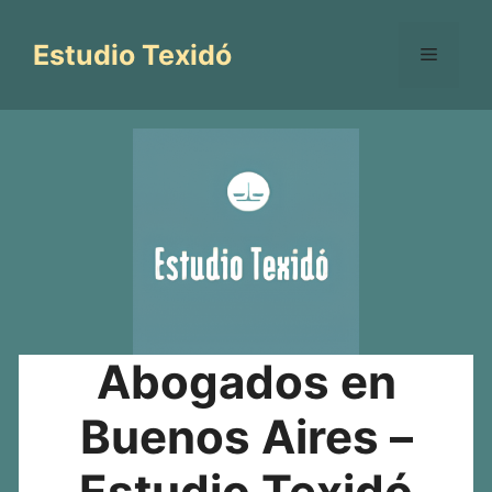
Saltar
al
Estudio Texidó
Menú
contenido
Abogados en
Buenos Aires –
Estudio Texidó