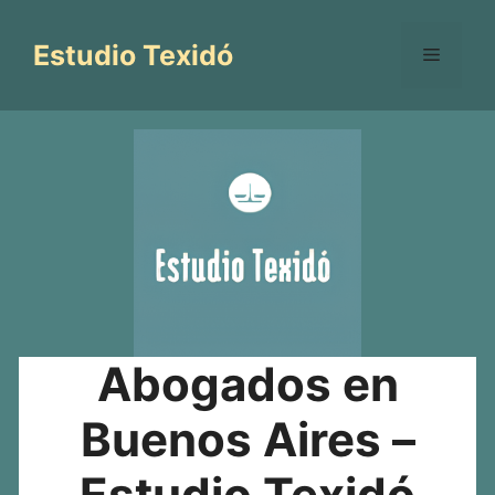
Saltar
al
Estudio Texidó
Menú
contenido
Abogados en
Buenos Aires –
Estudio Texidó