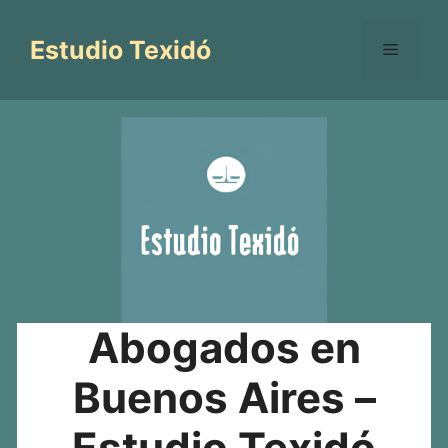
Saltar
al
Estudio Texidó
Menú
contenido
Abogados en
Buenos Aires –
Estudio Texidó