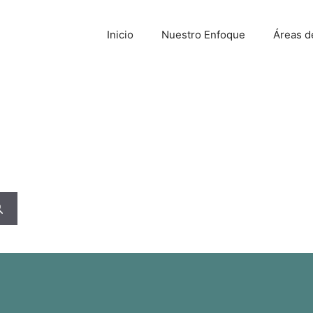
Inicio
Nuestro Enfoque
Áreas d
nada
rminos de búsqueda. Por favor, intentá de nuevo con otr