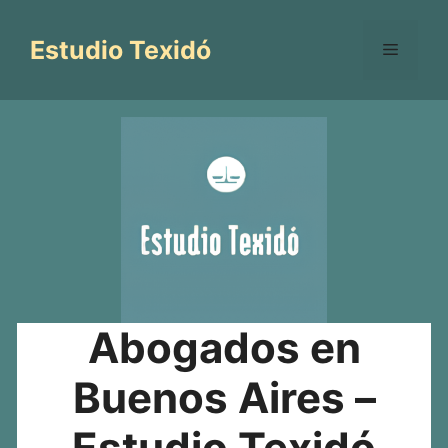
Saltar
al
Estudio Texidó
Menú
contenido
Abogados en
Buenos Aires –
Estudio Texidó