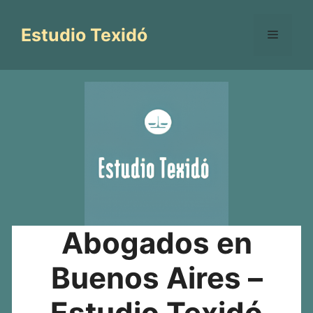
Saltar
al
Estudio Texidó
Menú
contenido
Abogados en
Buenos Aires –
Estudio Texidó