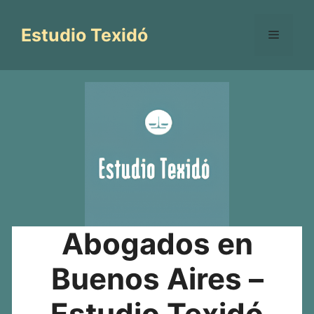
Saltar
al
Estudio Texidó
Menú
contenido
Abogados en
Buenos Aires –
Estudio Texidó