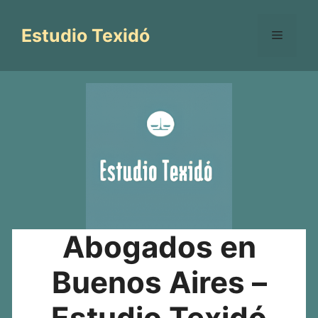
Saltar
al
Estudio Texidó
Menú
contenido
Abogados en
Buenos Aires –
Estudio Texidó