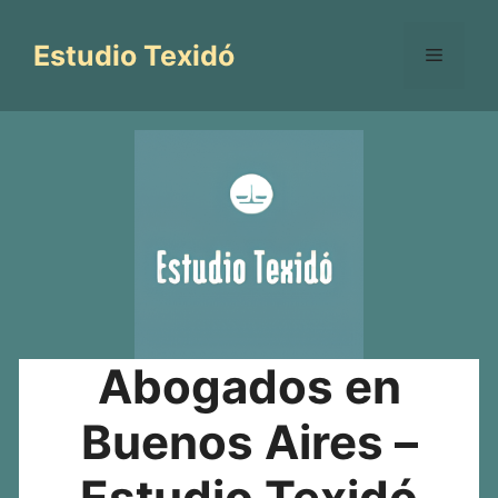
Saltar
al
Estudio Texidó
Menú
contenido
Abogados en
Buenos Aires –
Estudio Texidó