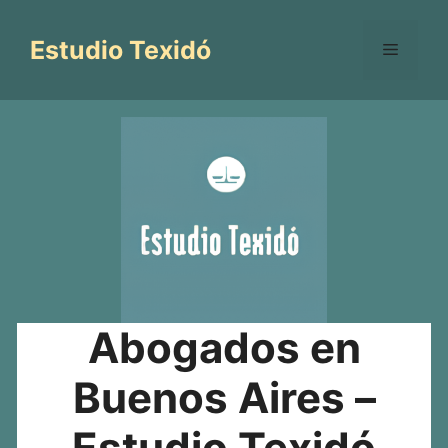
Saltar
al
Estudio Texidó
Menú
contenido
Abogados en
Buenos Aires –
Estudio Texidó