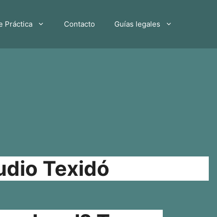
e Práctica
Contacto
Guías legales
udio Texidó