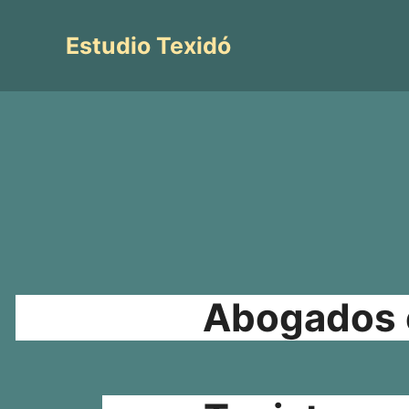
Saltar
al
Estudio Texidó
contenido
Abogados e