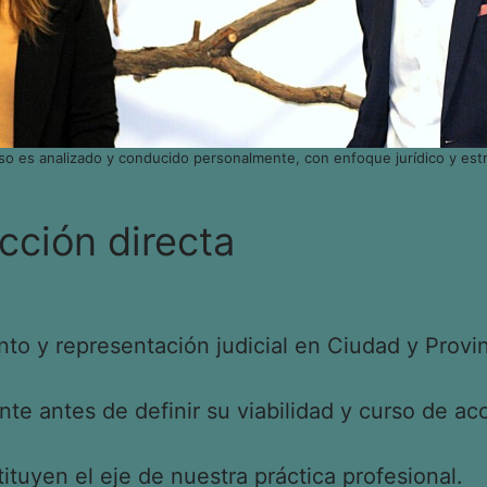
so es analizado y conducido personalmente, con enfoque jurídico y estr
cción directa
o y representación judicial en Ciudad y Provin
e antes de definir su viabilidad y curso de acc
tituyen el eje de nuestra práctica profesional.