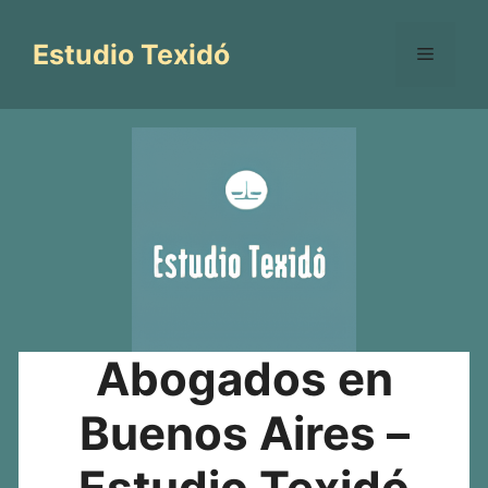
Saltar
al
Estudio Texidó
Menú
contenido
Abogados en
Buenos Aires –
Estudio Texidó