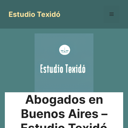
Saltar
al
Estudio Texidó
Menú
contenido
Abogados en
Buenos Aires –
Estudio Texidó