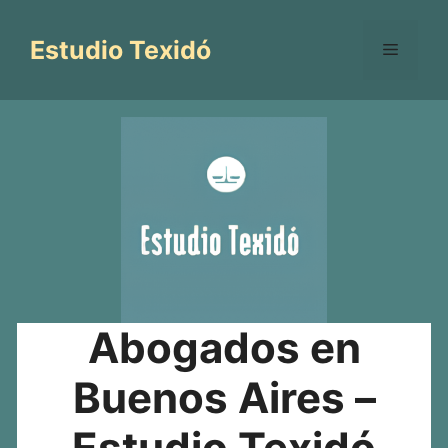
Saltar
al
Estudio Texidó
Menú
contenido
Abogados en
Buenos Aires –
Estudio Texidó