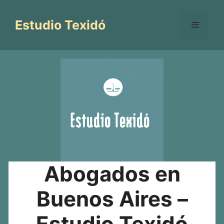
Saltar
al
Estudio Texidó
Menú
contenido
Abogados en
Buenos Aires –
Estudio Texidó