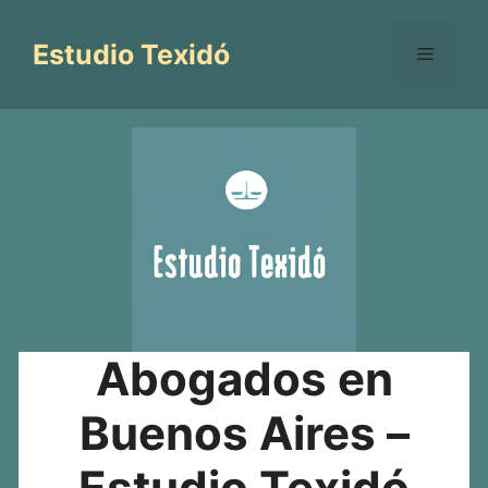
Saltar
al
Estudio Texidó
Menú
contenido
Abogados en
Buenos Aires –
Estudio Texidó