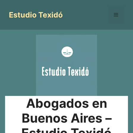
Saltar
al
Estudio Texidó
Menú
contenido
Abogados en
Buenos Aires –
Estudio Texidó