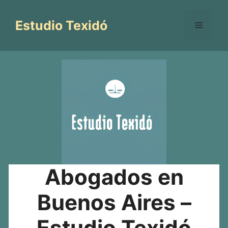
Saltar
al
Estudio Texidó
Menú
contenido
Abogados en
Buenos Aires –
Estudio Texidó