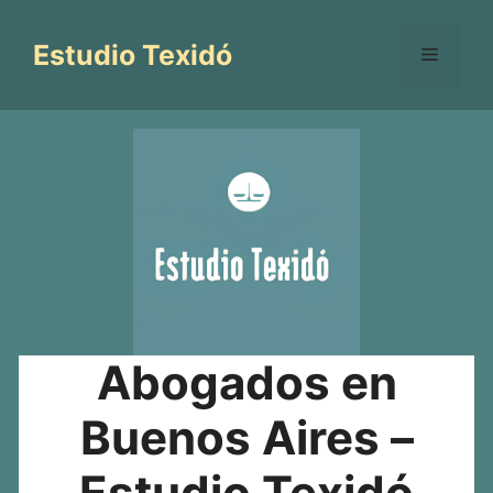
Saltar
al
Estudio Texidó
Menú
contenido
Abogados en
Buenos Aires –
Estudio Texidó