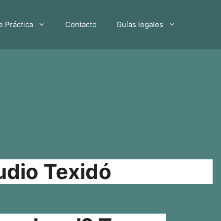
e Práctica
Contacto
Guías legales
udio Texidó