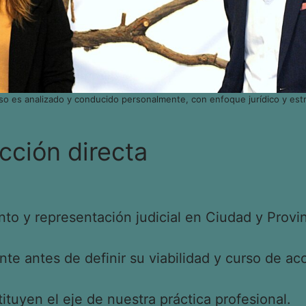
so es analizado y conducido personalmente, con enfoque jurídico y estr
cción directa
o y representación judicial en Ciudad y Provin
e antes de definir su viabilidad y curso de acc
tituyen el eje de nuestra práctica profesional.