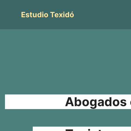
Saltar
al
Estudio Texidó
contenido
Abogados e