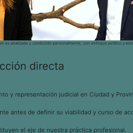
so es analizado y conducido personalmente, con enfoque jurídico y estr
cción directa
o y representación judicial en Ciudad y Provin
e antes de definir su viabilidad y curso de acc
tituyen el eje de nuestra práctica profesional.