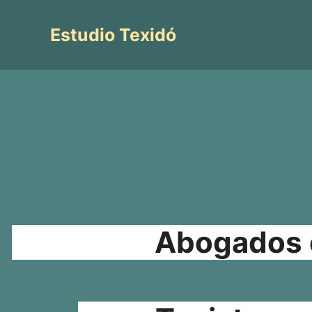
Saltar
al
Estudio Texidó
contenido
Abogados e