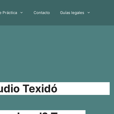
e Práctica
Contacto
Guías legales
udio Texidó