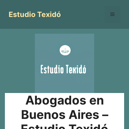
Saltar
al
Estudio Texidó
Menú
contenido
Abogados en
Buenos Aires –
Estudio Texidó