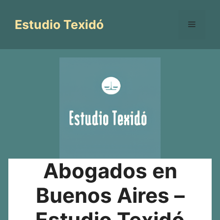
Saltar
al
Estudio Texidó
Menú
contenido
Abogados en
Buenos Aires –
Estudio Texidó