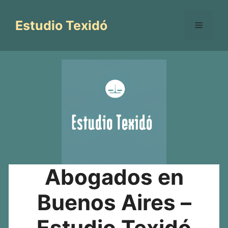
Saltar
al
Estudio Texidó
Menú
contenido
Abogados en
Buenos Aires –
Estudio Texidó