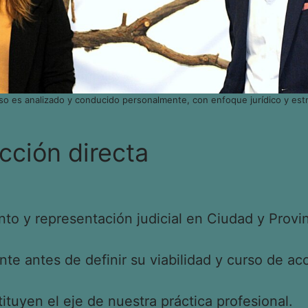
so es analizado y conducido personalmente, con enfoque jurídico y estr
cción directa
o y representación judicial en Ciudad y Provin
e antes de definir su viabilidad y curso de acc
tituyen el eje de nuestra práctica profesional.