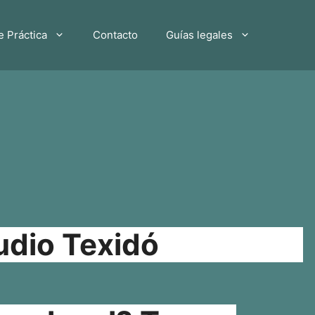
e Práctica
Contacto
Guías legales
udio Texidó