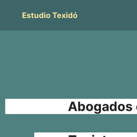
Saltar
al
Estudio Texidó
contenido
Abogados e