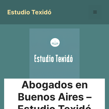
Saltar
al
Estudio Texidó
Menú
contenido
Abogados en
Buenos Aires –
Estudio Texidó