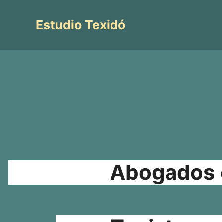
Saltar
al
Estudio Texidó
contenido
Abogados e