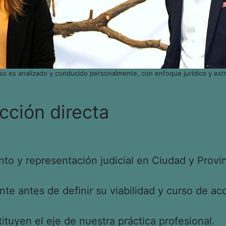
so es analizado y conducido personalmente, con enfoque jurídico y estr
cción directa
o y representación judicial en Ciudad y Provin
e antes de definir su viabilidad y curso de acc
tituyen el eje de nuestra práctica profesional.