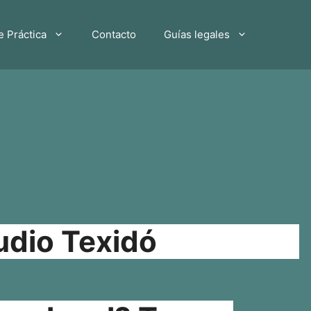
e Práctica
Contacto
Guías legales
udio Texidó